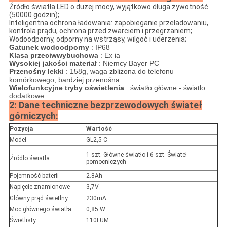
Źródło światła LED o dużej mocy, wyjątkowo długa żywotność
(50000 godzin);
Inteligentna ochrona ładowania: zapobieganie przeładowaniu,
kontrola prądu, ochrona przed zwarciem i przegrzaniem;
Wodoodporny, odporny na wstrząsy, wilgoć i uderzenia;
Gatunek wodoodporny
: IP68
Klasa przeciwwybuchowa
: Ex ia
Wysokiej jakości materiał
: Niemcy Bayer PC
Przenośny lekki
: 158g, waga zbliżona do telefonu
komórkowego, bardziej przenośna.
Wielofunkcyjne tryby oświetlenia
: światło główne - światło
dodatkowe
2: Dane techniczne bezprzewodowych świateł
górniczych:
Pozycja
Wartość
Model
GL2,5-C
1 szt. Główne światło i 6 szt. Świateł
Źródło światła
pomocniczych
Pojemność baterii
2.8Ah
Napięcie znamionowe
3,7V
Główny prąd świetlny
230mA
Moc głównego światła
0,85 W.
Świetlisty
110LUM