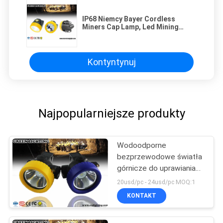
IP68 Niemcy Bayer Cordless
Miners Cap Lamp, Led Mining
Lamp PC Matowa powierzchnia
Kontyntynuj
Najpopularniejsze produkty
Wodoodporne
bezprzewodowe światła
górnicze do uprawiania
turystyki pieszej
20usd/pc - 24usd/pc MOQ:1
KONTAKT