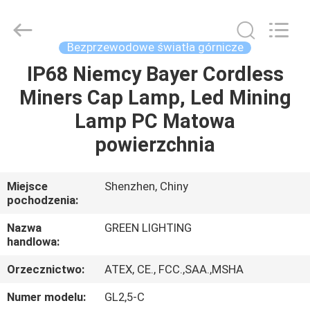
TECHNOLOGY
CO.,LTD.
All
Rights
Reserved.
Bezprzewodowe światła górnicze
Developed
by
ECER
IP68 Niemcy Bayer Cordless
DOM
Miners Cap Lamp, Led Mining
PRODUKTY
Lamp PC Matowa
powierzchnia
O
NAS
Miejsce
Shenzhen, Chiny
pochodzenia:
WYCIECZKA
Nazwa
GREEN LIGHTING
handlowa:
PO
Orzecznictwo:
ATEX, CE., FCC.,SAA.,MSHA
FABRYCE
Numer modelu:
GL2,5-C