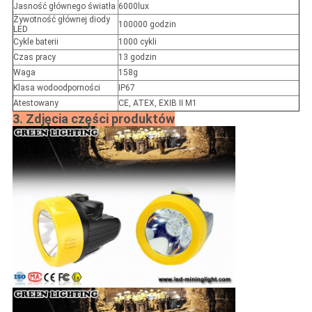
Jasność głównego światła
6000lux
Żywotność głównej diody
100000 godzin
LED
Cykle baterii
1000 cykli
Czas pracy
13 godzin
Waga
158g
Klasa wodoodporności
IP67
Atestowany
CE, ATEX, EXIB II M1
3. Zdjęcia części produktów