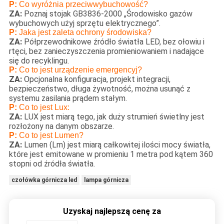
P:
Co wyróżnia przeciwwybuchowość?
ZA:
Poznaj stojak GB3836-2000 „Środowisko gazów
wybuchowych użyj sprzętu elektrycznego”.
P:
Jaka jest zaleta ochrony środowiska?
ZA:
Półprzewodnikowe źródło światła LED, bez ołowiu i
rtęci, bez zanieczyszczenia promieniowaniem i nadające
się do recyklingu.
P:
Co to jest urządzenie emergencyj?
ZA:
Opcjonalna konfiguracja, projekt integracji,
bezpieczeństwo, długa żywotność, można usunąć z
systemu zasilania prądem stałym.
P:
Co to jest Lux:
ZA:
LUX jest miarą tego, jak duży strumień świetlny jest
rozłożony na danym obszarze.
P:
Co to jest Lumen?
ZA:
Lumen (Lm) jest miarą całkowitej ilości mocy światła,
które jest emitowane w promieniu 1 metra pod kątem 360
stopni od źródła światła.
czołówka górnicza led
lampa górnicza
Uzyskaj najlepszą cenę za