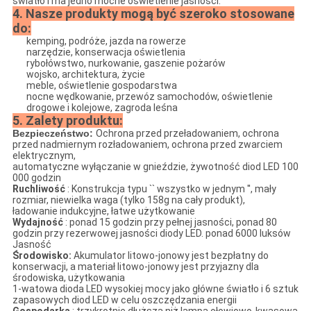
światło i ma jedno mocne oświetlenie jasności.
4. Nasze produkty mogą być szeroko stosowane
do:
kemping, podróże, jazda na rowerze
narzędzie, konserwacja oświetlenia
rybołówstwo, nurkowanie, gaszenie pożarów
wojsko, architektura, życie
meble, oświetlenie gospodarstwa
nocne wędkowanie, przewóz samochodów, oświetlenie
drogowe i kolejowe, zagroda leśna
5. Zalety produktu:
Bezpieczeństwo:
Ochrona przed przeładowaniem, ochrona
przed nadmiernym rozładowaniem, ochrona przed zwarciem
elektrycznym,
automatyczne wyłączanie w gnieździe, żywotność diod LED 100
000 godzin
Ruchliwość
: Konstrukcja typu `` wszystko w jednym '', mały
rozmiar, niewielka waga (tylko 158g na cały produkt),
ładowanie indukcyjne, łatwe użytkowanie
Wydajność
: ponad 15 godzin przy pełnej jasności, ponad 80
godzin przy rezerwowej jasności diody LED. ponad 6000 luksów
Jasność
Środowisko:
Akumulator litowo-jonowy jest bezpłatny do
konserwacji, a materiał litowo-jonowy jest przyjazny dla
środowiska, użytkowania
1-watowa dioda LED wysokiej mocy jako główne światło i 6 sztuk
zapasowych diod LED w celu oszczędzania energii
Gospodarka
: trzykrotnie dłuższa niż lampa ołowiowo-kwasowa