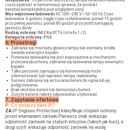
i oszczędność w konserwacji sprawia, że ​​produkt
bardziej kompatybilny pod względem ceny
Moc wejściowa ładowarki:
AC 100–240 V / 50–60 Hz.Czas
ładowania: 6 godzin, ciągły czas rozładowania: ponad 15 godzin
przy pełnej jasności, ponad 80 godzin przy podtrzymującej
jasności diody.
Rodzaj ochrony:
IMI EXia IICT6 (strefa 1 i 2)
Kategoria ochrony:
IP68
6
: Przestrogi
Zabrania się montażu głowicy lampy lub wymiany źródła
światła wewnątrz kopalni.
Ponieważ ładowarka nie jest wyposażona w mechanizm
przeciwwybuchowy, zabrania się ładowania lampy wewnątrz
kopalni.
Tylko personel zajmujący się konserwacją może
zdemontować lub naprawić lampę i ładowarkę.
Surowo zabrania się wrzucania baterii do ognia lub jej
podgrzewania.
Brak skrótów baterii lub demontażu baterii.
Zużyte baterie należy odpowiednio utylizować.
7. Zapytanie ofertowe
P:
Co oznacza daes IP?
ZA:
IP (Ingress Protection) klasyfikuje stopień ochrony
przed włamaniem żarówki.Pierwszy znak wskazuje
odporność żarówek na stałych intruzów (takich jak kurz), a
drugi szyfr wskazuje odporność żarówek na wodę.