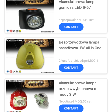
Akumulatorowa lampa
górnicza LED IP67
negocjowalne MOQ:1 szt
KONTAKT
Bezprzewodowa lampa
nasadkowa 1W All In One
24usd/pc - 26usd/pc MOQ:1
KONTAKT
Akumulatorowa lampa
przeciwwybuchowa o
mocy 3 W.
Negotiated MOQ:50 szt
KONTAKT