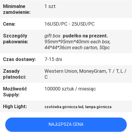
KONTROLA
Minimalne
1 szt
zamówienie:
JAKOŚCI
Cena:
16USD/PC - 25USD/PC
SKONTAKTUJ
Szczegóły
gift box.
pudełko na prezent.
SIĘ
pakowania:
95mm*95mm*40mm each box,
44*44*36cm each carton, 50pc
Z
Czas dostawy:
7-15 dni
NAMI
Zasady
Western Union, MoneyGram, T / T, L /
płatności:
C
POPROSIĆ
Możliwość
100000 sztuk / miesiąc
O
Supply:
WYCENĘ
High Light:
,
czołówka górnicza led
lampa górnicza
SITEMAP
NAJLEPSZA CENA