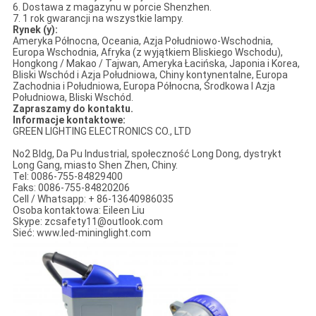
6. Dostawa z magazynu w porcie Shenzhen.
7. 1 rok gwarancji na wszystkie lampy.
Rynek (y):
Ameryka Północna, Oceania, Azja Południowo-Wschodnia,
Europa Wschodnia, Afryka (z wyjątkiem Bliskiego Wschodu),
Hongkong / Makao / Tajwan, Ameryka Łacińska, Japonia i Korea,
Bliski Wschód i Azja Południowa, Chiny kontynentalne, Europa
Zachodnia i Południowa, Europa Północna, Środkowa I Azja
Południowa, Bliski Wschód.
Zapraszamy do kontaktu.
Informacje kontaktowe:
GREEN LIGHTING ELECTRONICS CO., LTD
No2 Bldg, Da Pu Industrial, społeczność Long Dong, dystrykt
Long Gang, miasto Shen Zhen, Chiny.
Tel: 0086-755-84829400
Faks: 0086-755-84820206
Cell / Whatsapp: + 86-13640986035
Osoba kontaktowa: Eileen Liu
Skype: zcsafety11@outlook.com
Sieć: www.led-mininglight.com