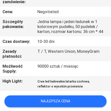
zamówienie:
KONTROLA
JAKOŚCI
Cena:
Negotiated
Szczegóły
Jedna lampa i jeden ładunek w 1
SKONTAKTUJ
pakowania:
kolorowym pudełku, 50 pudełek /
karton, rozmiar kartonu: 36 cm * 44
SIĘ
Czas dostawy:
10-30 dni
Z
Zasady
T / T, Western Union, MoneyGram
NAMI
płatności:
Możliwość
90000 sztuk / miesiąc
POPROSIĆ
Supply:
O
High Light:
,
Cree led ładowalna latarka czołowa
WYCENĘ
reflektor o wysokim prześwicie
SITEMAP
NAJLEPSZA CENA