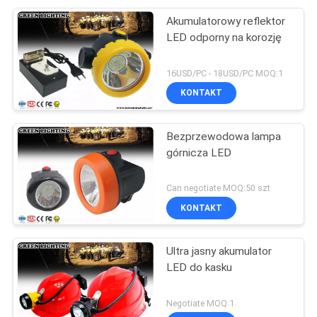
Akumulatorowy reflektor
LED odporny na korozję
16USD/PC - 18USD/PC MOQ:1
KONTAKT
Bezprzewodowa lampa
górnicza LED
Can negotiate MOQ:50 szt
KONTAKT
Ultra jasny akumulator
LED do kasku
Negotiate MOQ:1