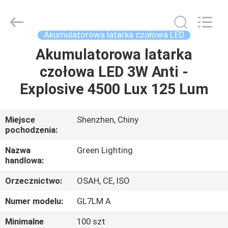
TECHNOLOGY
CO.,LTD.
All
Rights
Reserved.
Akumulatorowa latarka czołowa LED
Developed
by
Akumulatorowa latarka
DOM
ECER
czołowa LED 3W Anti -
PRODUKTY
Explosive 4500 Lux 125 Lum
O
Miejsce
Shenzhen, Chiny
pochodzenia:
NAS
Nazwa
Green Lighting
handlowa:
WYCIECZKA
Orzecznictwo:
OSAH, CE, ISO
PO
FABRYCE
Numer modelu:
GL7LM A
Minimalne
100 szt