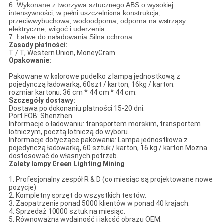
6. Wykonane z tworzywa sztucznego ABS o wysokiej
intensywności, w pełni uszczelniona konstrukcja,
przeciwwybuchowa, wodoodporna, odporna na wstrząsy
elektryczne, wilgoć i uderzenia
7. Łatwe do naładowania.Silna ochrona
Zasady płatności:
T / T, Western Union, MoneyGram
Opakowanie:
Pakowane w kolorowe pudełko z lampą jednostkową z
pojedynczą ładowarką, 60szt / karton, 16kg / karton.
rozmiar kartonu: 36 cm * 44 cm * 44 cm.
Szczegóły dostawy:
Dostawa po dokonaniu płatności 15-20 dni.
Port FOB: Shenzhen
Informacje o ładowaniu: transportem morskim, transportem
lotniczym, pocztą lotniczą do wyboru.
Informacje dotyczące pakowania: Lampa jednostkowa z
pojedynczą ładowarką, 60 sztuk / karton, 16 kg / karton Można
dostosować do własnych potrzeb.
Zalety lampy Green Lighting Mining
1. Profesjonalny zespół R & D (co miesiąc są projektowane nowe
pozycje)
2. Kompletny sprzęt do wszystkich testów.
3. Zaopatrzenie ponad 5000 klientów w ponad 40 krajach.
4. Sprzedaż 10000 sztuk na miesiąc.
5. Równoważna wydajność i jakość obrazu OEM.