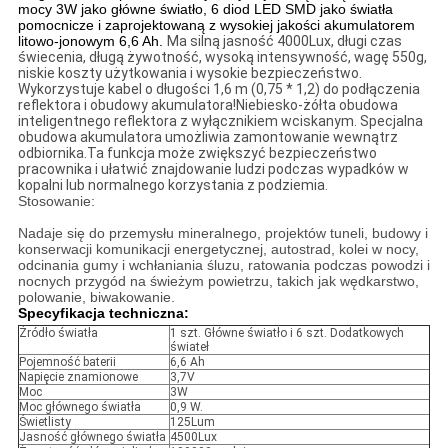
mocy 3W jako główne światło, 6 diod LED SMD jako światła
pomocnicze i zaprojektowaną z wysokiej jakości akumulatorem
litowo-jonowym 6,6 Ah.
Ma silną jasność 4000Lux, długi czas
świecenia, długą żywotność, wysoką intensywność, wagę 550g,
niskie koszty użytkowania i wysokie bezpieczeństwo.
Wykorzystuje kabel o długości 1,6 m (0,75 * 1,2) do podłączenia
reflektora i obudowy akumulatora!Niebiesko-żółta obudowa
inteligentnego reflektora z wyłącznikiem wciskanym. Specjalna
obudowa akumulatora umożliwia zamontowanie wewnątrz
odbiornika.Ta funkcja może zwiększyć bezpieczeństwo
pracownika i ułatwić znajdowanie ludzi podczas wypadków w
kopalni lub normalnego korzystania z podziemia.
Stosowanie:
Nadaje się do przemysłu mineralnego, projektów tuneli, budowy i
konserwacji komunikacji energetycznej, autostrad, kolei w nocy,
odcinania gumy i wchłaniania śluzu, ratowania podczas powodzi i
nocnych przygód na świeżym powietrzu, takich jak wędkarstwo,
polowanie, biwakowanie.
Specyfikacja techniczna:
Źródło światła
1 szt. Główne światło i 6 szt. Dodatkowych
świateł
Pojemność baterii
6,6 Ah
Napięcie znamionowe
3,7V
Moc
3W
Moc głównego światła
0,9 W.
Świetlisty
125Lum
Jasność głównego światła
4500Lux