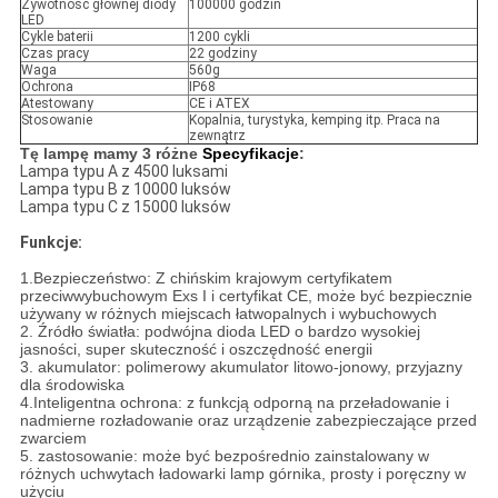
Żywotność głównej diody
100000 godzin
LED
Cykle baterii
1200 cykli
Czas pracy
22 godziny
Waga
560g
Ochrona
IP68
Atestowany
CE i ATEX
Stosowanie
Kopalnia, turystyka, kemping itp. Praca na
zewnątrz
Tę lampę mamy 3 różne
Specyfikacje
:
Lampa typu A z 4500 luksami
Lampa typu B z 10000 luksów
Lampa typu C z 15000 luksów
Funkcje:
1.Bezpieczeństwo: Z chińskim krajowym certyfikatem
przeciwwybuchowym Exs I i certyfikat CE, może być bezpiecznie
używany w różnych miejscach łatwopalnych i wybuchowych
2. Źródło światła: podwójna dioda LED o bardzo wysokiej
jasności, super skuteczność i oszczędność energii
3. akumulator: polimerowy akumulator litowo-jonowy, przyjazny
dla środowiska
4.Inteligentna ochrona: z funkcją odporną na przeładowanie i
nadmierne rozładowanie oraz urządzenie zabezpieczające przed
zwarciem
5. zastosowanie: może być bezpośrednio zainstalowany w
różnych uchwytach ładowarki lamp górnika, prosty i poręczny w
użyciu