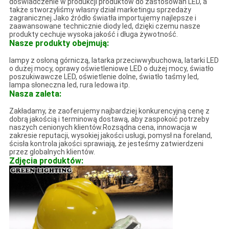
doświadczenie w produkcji produktów do zastosowań LED, a
także stworzyliśmy własny dział marketingu sprzedaży
zagranicznej.Jako źródło światła importujemy najlepsze i
zaawansowane technicznie diody led, dzięki czemu nasze
produkty cechuje wysoka jakość i długa żywotność.
Nasze produkty obejmują:
lampy z osłoną górniczą, latarka przeciwwybuchowa, latarki LED
o dużej mocy, oprawy oświetleniowe LED o dużej mocy, światło
poszukiwawcze LED, oświetlenie dolne, światło taśmy led,
lampa słoneczna led, rura ledowa itp.
Nasza zaleta:
Zakładamy, że zaoferujemy najbardziej konkurencyjną cenę z
dobrą jakością i terminową dostawą, aby zaspokoić potrzeby
naszych cenionych klientów.Rozsądna cena, innowacja w
zakresie reputacji, wysokiej jakości usługi, pomysł na foreland,
ścisła kontrola jakości sprawiają, że jesteśmy zatwierdzeni
przez globalnych klientów.
Zdjęcia produktów: