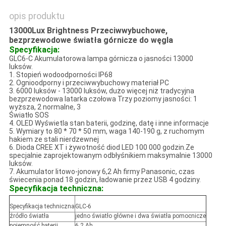
opis produktu
13000Lux Brightness Przeciwwybuchowe,
bezprzewodowe światła górnicze do węgla
Specyfikacja:
GLC6-C Akumulatorowa lampa górnicza o jasności 13000
luksów.
1. Stopień wodoodporności IP68
2. Ognioodporny i przeciwwybuchowy materiał PC
3. 6000 luksów - 13000 luksów, dużo więcej niż tradycyjna
bezprzewodowa latarka czołowa Trzy poziomy jasności: 1
wyższa, 2 normalne, 3
Światło SOS
4. OLED Wyświetla stan baterii, godzinę, datę i inne informacje
5. Wymiary to 80 * 70 * 50 mm, waga 140-190 g, z ruchomym
hakiem ze stali nierdzewnej
6. Dioda CREE XT i żywotność diod LED 100 000 godzin.Ze
specjalnie zaprojektowanym odbłyśnikiem maksymalnie 13000
luksów.
7. Akumulator litowo-jonowy 6,2 Ah firmy Panasonic, czas
świecenia ponad 18 godzin, ładowanie przez USB 4 godziny.
Specyfikacja techniczna:
Specyfikacja techniczna
GLC-6
źródło światła
jedno światło główne i dwa światła pomocnicze
pojemność baterii
6,2 Ah