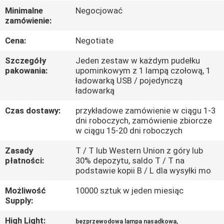
KONTROLA
Minimalne
Negocjować
zamówienie:
JAKOŚCI
Cena:
Negotiate
SKONTAKTUJ
Szczegóły
Jeden zestaw w każdym pudełku
SIĘ
pakowania:
upominkowym z 1 lampą czołową, 1
ładowarką USB / pojedynczą
Z
ładowarką
NAMI
Czas dostawy:
przykładowe zamówienie w ciągu 1-3
dni roboczych, zamówienie zbiorcze
w ciągu 15-20 dni roboczych
POPROSIĆ
Zasady
T / T lub Western Union z góry lub
O
płatności:
30% depozytu, saldo T / T na
WYCENĘ
podstawie kopii B / L dla wysyłki mo
Możliwość
10000 sztuk w jeden miesiąc
Supply:
SITEMAP
High Light:
,
bezprzewodowa lampa nasadkowa