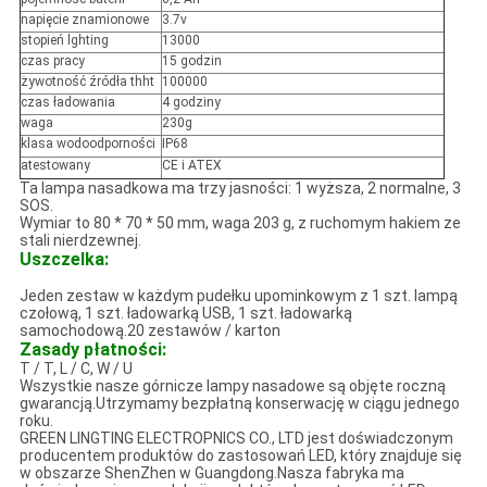
napięcie znamionowe
3.7v
stopień lghting
13000
czas pracy
15 godzin
żywotność źródła thht
100000
czas ładowania
4 godziny
waga
230g
klasa wodoodporności
IP68
atestowany
CE i ATEX
Ta lampa nasadkowa ma trzy jasności: 1 wyższa, 2 normalne, 3
SOS.
Wymiar to 80 * 70 * 50 mm, waga 203 g, z ruchomym hakiem ze
stali nierdzewnej.
Uszczelka:
Jeden zestaw w każdym pudełku upominkowym z 1 szt. lampą
czołową, 1 szt. ładowarką USB, 1 szt. ładowarką
samochodową.20 zestawów / karton
Zasady płatności:
T / T, L / C, W / U
Wszystkie nasze górnicze lampy nasadowe są objęte roczną
gwarancją.Utrzymamy bezpłatną konserwację w ciągu jednego
roku.
GREEN LINGTING ELECTROPNICS CO., LTD jest doświadczonym
producentem produktów do zastosowań LED, który znajduje się
w obszarze ShenZhen w Guangdong.Nasza fabryka ma