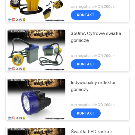
can negotiate MOQ:200szt
KONTAKT
350mA Cyfrowe światła
górnicze
can negotiate MOQ:200szt
KONTAKT
Indywidualny reflektor
górniczy
can negotiate MOQ:200szt
KONTAKT
Światła LED kasku z