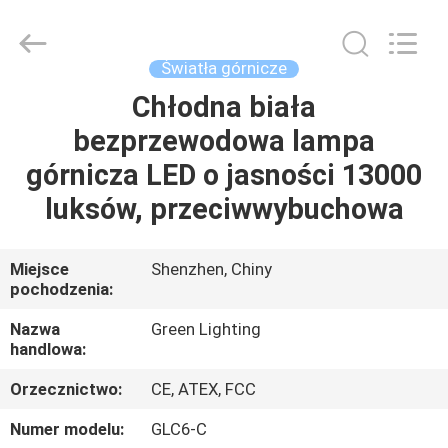
TECHNOLOGY
CO.,LTD.
All
Rights
Reserved.
Światła górnicze
Developed
by
Chłodna biała
DOM
ECER
bezprzewodowa lampa
PRODUKTY
górnicza LED o jasności 13000
luksów, przeciwwybuchowa
O
NAS
Miejsce
Shenzhen, Chiny
pochodzenia:
WYCIECZKA
Nazwa
Green Lighting
handlowa:
PO
Orzecznictwo:
CE, ATEX, FCC
FABRYCE
Numer modelu:
GLC6-C