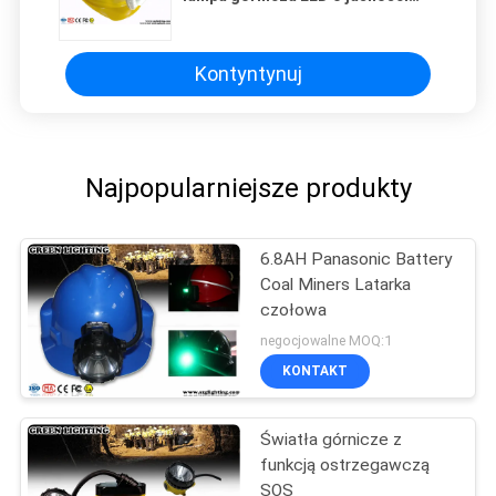
13000 luksów, przeciwwybuchowa
Kontyntynuj
Najpopularniejsze produkty
6.8AH Panasonic Battery
Coal Miners Latarka
czołowa
negocjowalne MOQ:1
KONTAKT
Światła górnicze z
funkcją ostrzegawczą
SOS