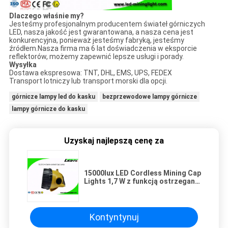
Dlaczego właśnie my?
Jesteśmy profesjonalnym producentem świateł górniczych
LED, nasza jakość jest gwarantowana, a nasza cena jest
konkurencyjna, ponieważ jesteśmy fabryką, jesteśmy
źródłem.Nasza firma ma 6 lat doświadczenia w eksporcie
reflektorów, możemy zapewnić lepsze usługi i porady.
Wysyłka
Dostawa ekspresowa: TNT, DHL, EMS, UPS, FEDEX
Transport lotniczy lub transport morski dla opcji.
górnicze lampy led do kasku
bezprzewodowe lampy górnicze
lampy górnicze do kasku
Uzyskaj najlepszą cenę za
15000lux LED Cordless Mining Cap
Lights 1,7 W z funkcją ostrzegania
o niskim poborze mocy
Kontyntynuj