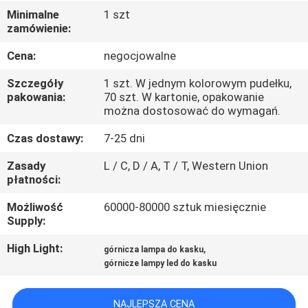
KONTROLA
Minimalne
1 szt
zamówienie:
JAKOŚCI
Cena:
negocjowalne
SKONTAKTUJ
Szczegóły
1 szt. W jednym kolorowym pudełku,
SIĘ
pakowania:
70 szt. W kartonie, opakowanie
można dostosować do wymagań.
Z
Czas dostawy:
7-25 dni
NAMI
Zasady
L / C, D / A, T / T, Western Union
płatności:
POPROSIĆ
Możliwość
60000-80000 sztuk miesięcznie
O
Supply:
WYCENĘ
High Light:
,
górnicza lampa do kasku
górnicze lampy led do kasku
SITEMAP
NAJLEPSZA CENA