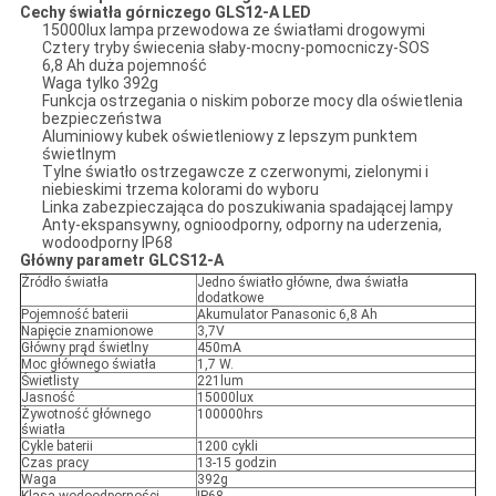
Cechy światła górniczego GLS12-A LED
15000lux lampa przewodowa ze światłami drogowymi
Cztery tryby świecenia słaby-mocny-pomocniczy-SOS
6,8 Ah duża pojemność
Waga tylko 392g
Funkcja ostrzegania o niskim poborze mocy dla oświetlenia
bezpieczeństwa
Aluminiowy kubek oświetleniowy z lepszym punktem
świetlnym
Tylne światło ostrzegawcze z czerwonymi, zielonymi i
niebieskimi trzema kolorami do wyboru
Linka zabezpieczająca do poszukiwania spadającej lampy
Anty-ekspansywny, ognioodporny, odporny na uderzenia,
wodoodporny IP68
Główny parametr GLCS12-A
Źródło światła
Jedno światło główne, dwa światła
dodatkowe
Pojemność baterii
Akumulator Panasonic 6,8 Ah
Napięcie znamionowe
3,7V
Główny prąd świetlny
450mA
Moc głównego światła
1,7 W.
Świetlisty
221lum
Jasność
15000lux
Żywotność głównego
100000hrs
światła
Cykle baterii
1200 cykli
Czas pracy
13-15 godzin
Waga
392g