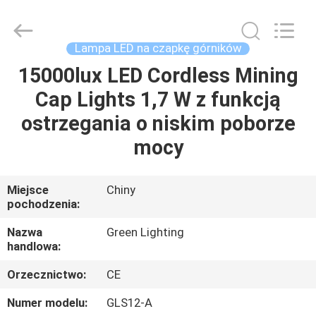
TECHNOLOGY
CO.,LTD.
All
Rights
Reserved.
Lampa LED na czapkę górników
Developed
by
ECER
15000lux LED Cordless Mining
DOM
Cap Lights 1,7 W z funkcją
PRODUKTY
ostrzegania o niskim poborze
mocy
O
NAS
Miejsce
Chiny
pochodzenia:
WYCIECZKA
Nazwa
Green Lighting
handlowa:
PO
Orzecznictwo:
CE
FABRYCE
Numer modelu:
GLS12-A