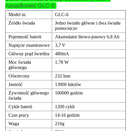
nasadkowej GLC-6:
Model nr.
GLC-6
Źródło światła
Jedno światło główne i dwa światła
pomocnicze
Pojemność baterii
Akumulator litowo-jonowy 6,8 Ah
Napięcie znamionowe
3,7 V
Główny prąd świetlny
480mA
Moc światła
1,78 W
głównego
Oświecony
232 lum
Jasność
13000 luksów
Żywotność głównego
100000 godzin
światła
Cykle baterii
1200 cykli
Czas pracy
14-16 godzin
Waga
216g