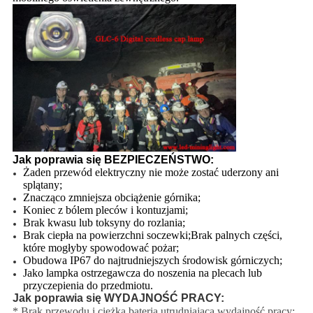
Jak poprawia się BEZPIECZEŃSTWO:
Żaden przewód elektryczny nie może zostać uderzony ani
splątany;
Znacząco zmniejsza obciążenie górnika;
Koniec z bólem pleców i kontuzjami;
Brak kwasu lub toksyny do rozlania;
Brak ciepła na powierzchni soczewki;Brak palnych części,
które mogłyby spowodować pożar;
Obudowa IP67 do najtrudniejszych środowisk górniczych;
Jako lampka ostrzegawcza do noszenia na plecach lub
przyczepienia do przedmiotu.
Jak poprawia się WYDAJNOŚĆ PRACY:
* Brak przewodu i ciężka bateria utrudniająca wydajność pracy;