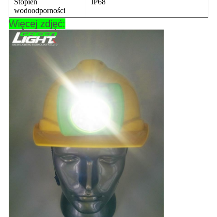
Stopień
IP68
wodoodporności
Więcej zdjęć: