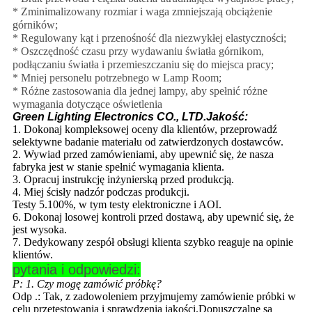
* Zminimalizowany rozmiar i waga zmniejszają obciążenie
górników;
* Regulowany kąt i przenośność dla niezwykłej elastyczności;
* Oszczędność czasu przy wydawaniu światła górnikom,
podłączaniu światła i przemieszczaniu się do miejsca pracy;
* Mniej personelu potrzebnego w Lamp Room;
* Różne zastosowania dla jednej lampy, aby spełnić różne
wymagania dotyczące oświetlenia
Green Lighting Electronics CO., LTD.Jakość:
1. Dokonaj kompleksowej oceny dla klientów, przeprowadź
selektywne badanie materiału od zatwierdzonych dostawców.
2. Wywiad przed zamówieniami, aby upewnić się, że nasza
fabryka jest w stanie spełnić wymagania klienta.
3. Opracuj instrukcję inżynierską przed produkcją.
4. Miej ścisły nadzór podczas produkcji.
Testy 5.100%, w tym testy elektroniczne i AOI.
6. Dokonaj losowej kontroli przed dostawą, aby upewnić się, że
jest wysoka.
7. Dedykowany zespół obsługi klienta szybko reaguje na opinie
klientów.
pytania i odpowiedzi:
P: 1. Czy mogę zamówić próbkę?
Odp .: Tak, z zadowoleniem przyjmujemy zamówienie próbki w
celu przetestowania i sprawdzenia jakości.Dopuszczalne są