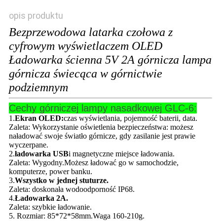
opis produktu
Bezprzewodowa latarka czołowa z
cyfrowym wyświetlaczem OLED
Ładowarka ścienna 5V 2A górnicza lampa
górnicza świecąca w górnictwie
podziemnym
Cechy górniczej lampy nasadkowej GLC-6:
1.
Ekran OLED:
czas wyświetlania, pojemność baterii, data.
Zaleta: Wykorzystanie oświetlenia bezpieczeństwa: możesz
naładować swoje światło górnicze, gdy zasilanie jest prawie
wyczerpane.
2.
ładowarka USB
i magnetyczne miejsce ładowania.
Zaleta: Wygodny.Możesz ładować go w samochodzie,
komputerze, power banku.
3.
Wszystko w jednej stuturze.
Zaleta: doskonała wodoodporność IP68.
4.
Ładowarka 2A.
Zaleta: szybkie ładowanie.
5. Rozmiar: 85*72*58mm.Waga 160-210g.