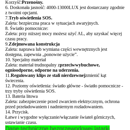
Korzyść:
Przenośny.
6. Doskonała jasność: 4000-13000LUX jest dostarczany zgodnie
z twoimi opcjami.
7.
Tryb oświetlenia SOS.
Zaleta: bezpieczna praca w sytuacjach awaryjnych.
8. Światło pomocnicze:
Zaleta: przy niższej mocy możesz użyć AL, aby uzyskać więcej
czasu pracy.
9.
Zdejmowana konstrukcja
Zaleta: naprawa lub wymiana części wewnętrznych jest
dostępna, zapewnia „ponowne użycie”.
10. Specjalny materiał
Zaleta: materiał trudnopalny z
przeciwwybuchowe,
ognioodporne, odporne na uderzenia.
11.
Regulowany klips ze stali nierdzewnej
zmienić kąt
świecenia.
12. Poziomy oświetlenia: światło główne - światło pomocnicze -
trzy tryby oświetlenia SOS.
13. Bateria litowa
Zaleta: zabezpieczenie przed zwarciem elektrycznym, ochrona
przed przeładowaniem i nadmiernym rozładowaniem.
14. Przycisk.
Łatwe i wygodne wyłączanie/włączanie świateł górniczych,
ustawianie czasu.
Dane techniczne bezprzewodowej latarki