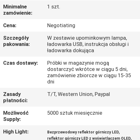
KONTROLA
Minimalne
1 szt.
zamówienie:
JAKOŚCI
Cena:
Negotiating
SKONTAKTUJ
Szczegóły
W zestawie upominkowym lampa,
SIĘ
pakowania:
ładowarka USB, instrukcja obsługi i
ładowarka dokująca
Z
Czas dostawy:
Próbki w magazynie mogą
NAMI
dostarczyć wkrótce w ciągu 5 dni,
zamówienie zbiorcze w ciągu 15-35
dni
POPROSIĆ
Zasady
T/T, Western Union, Paypal
O
płatności:
WYCENĘ
Możliwość
5000 sztuk miesięcznie
Supply:
SITEMAP
High Light:
,
Bezprzewodowy reflektor górniczy LED
,
reflektor górniczy LED z wyświetlaczem OLED