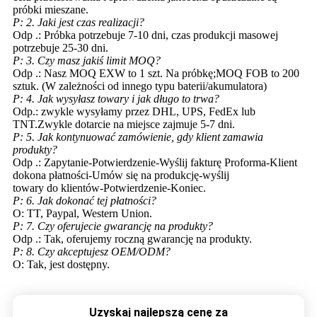
próbki mieszane.
P: 2. Jaki jest czas realizacji?
Odp .: Próbka potrzebuje 7-10 dni, czas produkcji masowej
potrzebuje 25-30 dni.
P: 3. Czy masz jakiś limit MOQ?
Odp .: Nasz MOQ EXW to 1 szt. Na próbkę;MOQ FOB to 200
sztuk. (W zależności od innego typu baterii/akumulatora)
P: 4. Jak wysyłasz towary i jak długo to trwa?
Odp.: zwykle wysyłamy przez DHL, UPS, FedEx lub
TNT.Zwykle dotarcie na miejsce zajmuje 5-7 dni.
P: 5. Jak kontynuować zamówienie, gdy klient zamawia
produkty?
Odp .: Zapytanie-Potwierdzenie-Wyślij fakturę Proforma-Klient
dokona płatności-Umów się na produkcję-wyślij
towary do klientów-Potwierdzenie-Koniec.
P: 6. Jak dokonać tej płatności?
O: TT, Paypal, Western Union.
P: 7. Czy oferujecie gwarancję na produkty?
Odp .: Tak, oferujemy roczną gwarancję na produkty.
P: 8. Czy akceptujesz OEM/ODM?
O: Tak, jest dostępny.
Uzyskaj najlepszą cenę za