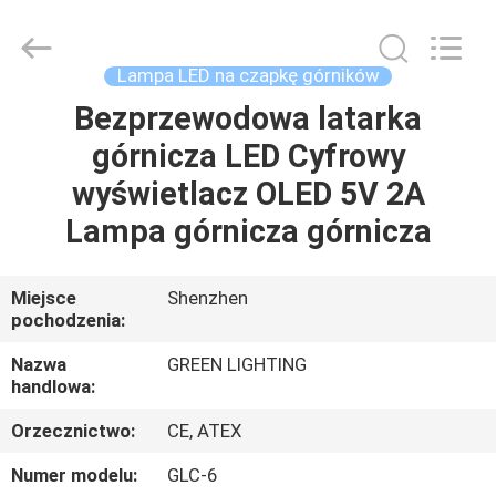
TECHNOLOGY
CO.,LTD.
All
Rights
Reserved.
Lampa LED na czapkę górników
Developed
by
Bezprzewodowa latarka
DOM
ECER
górnicza LED Cyfrowy
PRODUKTY
wyświetlacz OLED 5V 2A
Lampa górnicza górnicza
O
NAS
Miejsce
Shenzhen
pochodzenia:
WYCIECZKA
Nazwa
GREEN LIGHTING
handlowa:
PO
Orzecznictwo:
CE, ATEX
FABRYCE
Numer modelu:
GLC-6