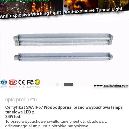
PRIVACY
POLICY
opis produktu
Certyfikat SAA IP67 Wodoodporna, przeciwwybuchowa lampa
tunelowa LED z
24W led.
To przeciwwybuchowe światło tunelu jest d
tj. obudowa z
odlewanego aluminium z obróbką natryskową,