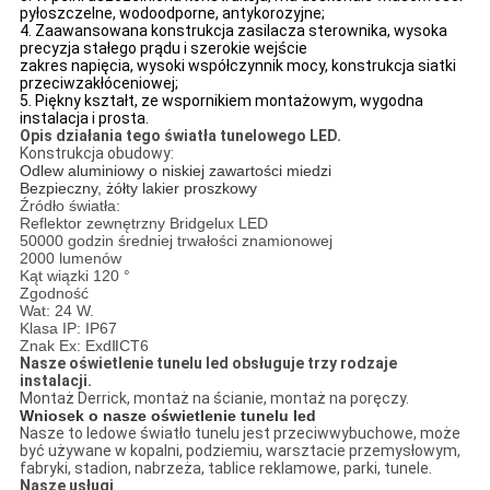
pyłoszczelne, wodoodporne, antykorozyjne;
4. Zaawansowana konstrukcja zasilacza sterownika, wysoka
precyzja stałego prądu i szerokie wejście
zakres napięcia, wysoki współczynnik mocy, konstrukcja siatki
przeciwzakłóceniowej;
5. Piękny kształt, ze wspornikiem montażowym, wygodna
instalacja i prosta.
Opis działania tego światła tunelowego LED.
Konstrukcja obudowy:
Odlew aluminiowy o niskiej zawartości miedzi
Bezpieczny, żółty lakier proszkowy
Źródło światła:
Reflektor zewnętrzny Bridgelux LED
50000 godzin średniej trwałości znamionowej
2000 lumenów
Kąt wiązki 120 °
Zgodność
Wat: 24 W.
Klasa IP: IP67
Znak Ex: ExdⅡCT6
Nasze oświetlenie tunelu led obsługuje trzy rodzaje
instalacji.
Montaż Derrick, montaż na ścianie, montaż na poręczy.
Wniosek o nasze oświetlenie tunelu led
Nasze to ledowe światło tunelu jest przeciwwybuchowe, może
być używane w kopalni, podziemiu, warsztacie przemysłowym,
fabryki, stadion, nabrzeża, tablice reklamowe, parki, tunele.
Nasze usługi