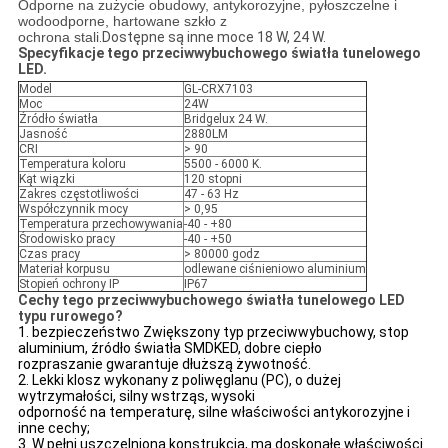
Odporne na zużycie obudowy,
antykorozyjne, pyłoszczelne i
wodoodporne, hartowane szkło z
ochrona stali
.Dostępne są inne moce 18 W, 24 W.
Specyfikacje tego przeciwwybuchowego światła tunelowego
LED.
Model
GL-CRX7103
Moc
24W
Źródło światła
Bridgelux 24 W.
Jasność
2880LM
CRI
> 90
Temperatura koloru
5500 - 6000 K.
Kąt wiązki
120 stopni
Zakres częstotliwości
47 - 63 Hz
Współczynnik mocy
> 0,95
Temperatura przechowywania
-40 - +80
Środowisko pracy
-40 - +50
Czas pracy
> 80000 godz
Materiał korpusu
odlewane ciśnieniowo aluminium
Stopień ochrony IP
IP67
Cechy tego przeciwwybuchowego światła tunelowego LED
typu rurowego?
1. bezpieczeństwo
Zwiększony typ przeciwwybuchowy, stop
aluminium, źródło światła SMDKED, dobre ciepło
rozpraszanie gwarantuje dłuższą żywotność.
2. Lekki klosz wykonany z poliwęglanu (PC), o dużej
wytrzymałości, silny wstrząs, wysoki
odporność na temperaturę, silne właściwości antykorozyjne i
inne cechy;
3. W pełni uszczelniona konstrukcja, ma doskonałe właściwości