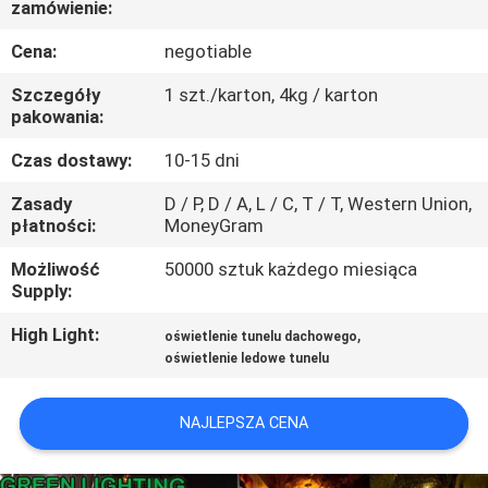
zamówienie:
KONTROLA
JAKOŚCI
Cena:
negotiable
Szczegóły
1 szt./karton, 4kg / karton
SKONTAKTUJ
pakowania:
SIĘ
Czas dostawy:
10-15 dni
Z
Zasady
D / P, D / A, L / C, T / T, Western Union,
płatności:
MoneyGram
NAMI
Możliwość
50000 sztuk każdego miesiąca
Supply:
POPROSIĆ
O
High Light:
,
oświetlenie tunelu dachowego
oświetlenie ledowe tunelu
WYCENĘ
NAJLEPSZA CENA
SITEMAP