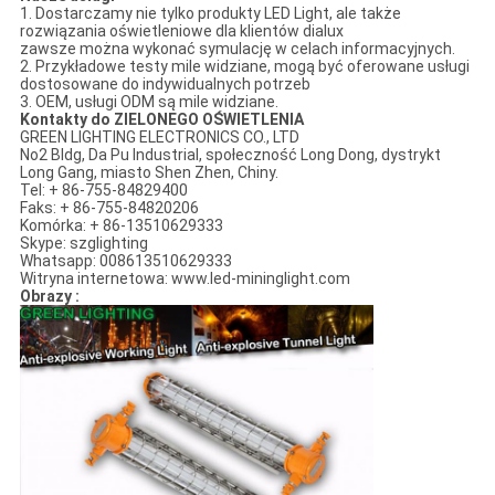
1. Dostarczamy nie tylko produkty LED Light, ale także
rozwiązania oświetleniowe dla klientów dialux
zawsze można wykonać symulację w celach informacyjnych.
2. Przykładowe testy mile widziane, mogą być oferowane usługi
dostosowane do indywidualnych potrzeb
3. OEM, usługi ODM są mile widziane.
Kontakty do ZIELONEGO OŚWIETLENIA
GREEN LIGHTING ELECTRONICS CO., LTD
No2 Bldg, Da Pu Industrial, społeczność Long Dong, dystrykt
Long Gang, miasto Shen Zhen, Chiny.
Tel: + 86-755-84829400
Faks: + 86-755-84820206
Komórka: + 86-13510629333
Skype: szglighting
Whatsapp: 008613510629333
Witryna internetowa: www.led-mininglight.com
Obrazy :