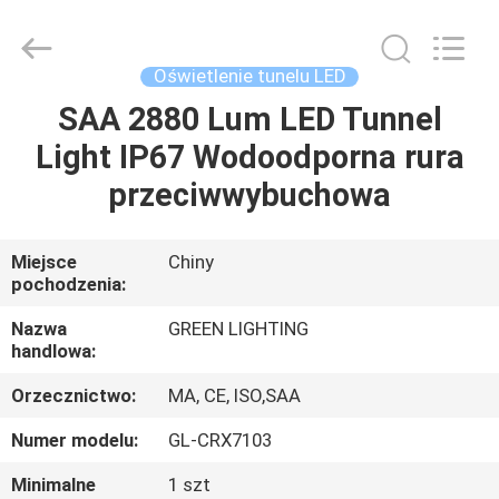
supplier.
Copyright
©
2017
-
Oświetlenie tunelu LED
2025
GREEN
LIGHTING
SAA 2880 Lum LED Tunnel
DOM
TECHNOLOGY
CO.,LTD.
Light IP67 Wodoodporna rura
All
Rights
Reserved.
PRODUKTY
przeciwwybuchowa
Developed
by
ECER
O
Miejsce
Chiny
pochodzenia:
NAS
Nazwa
GREEN LIGHTING
handlowa:
WYCIECZKA
Orzecznictwo:
MA, CE, ISO,SAA
PO
FABRYCE
Numer modelu:
GL-CRX7103
Minimalne
1 szt